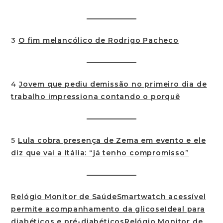
3
O fim melancólico de Rodrigo Pacheco
4
Jovem que pediu demissão no primeiro dia de
trabalho impressiona contando o porquê
5
Lula cobra presença de Zema em evento e ele
diz que vai a Itália: “já tenho compromisso”
Relógio Monitor de Saúde
Smartwatch acessível
permite acompanhamento da glicoseIdeal para
diabéticos e pré-diabéticosRelógio Monitor de