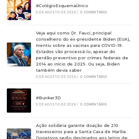
#ColégioEsquemaÚnico
5 DE AGOSTO DE 2026
/
0 COMENTÁRIO
Veja aqui como Dr. Fauci, principal
conselheiro do ex-presidente Biden (EUA),
mentiu sobre as vacinas para COVID-19.
Estados vão processá-lo, apesar do
perdão preventivo por crimes federais de
2014 ao início de 2025. Ou seja, Biden
também devia saber
5 DE AGOSTO DE 2026
/
0 COMENTÁRIO
#Bunker3D
5 DE AGOSTO DE 2026
/
0 COMENTÁRIO
Ação solidária garante doação de 210
travesseiros para a Santa Casa de Marília.
Donativos serão destinados aos leitos de