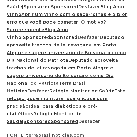
Saúde|
Sponsored
Sponsored
Desfazer
Blog Amo
Vinho
Abrir um vinho com o saca-rolhas é o pior
erro que você pode cometer. O motivo?
SurpreendenteBlog Amo
Vinho|
Sponsored
Sponsored
Desfazer
Deputado
aproveita trechos de lei revogada em Porto
Alegre e sugere aniversário de Bolsonaro como
Dia Nacional do PatriotaDeputado aproveita
trechos de lei revogada em Porto Alegre e
sugere aniversário de Bolsonaro como Dia
Nacional do PatriotaTerra Brasil
Notícias
Desfazer
Relógio Monitor de Saúde
Este
relógio pode monitorar sua glicose com
precisãoIdeal para diabéticos e pré-
diabéticosRelógio Monitor de
Saúde|
Sponsored
Sponsored
Desfazer
FONTE: terrabrasilnoticias.com