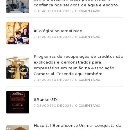
confiança nos serviços de água e esgoto
7 DE AGOSTO DE 2026
/
0 COMENTÁRIO
#ColégioEsquemaÚnico
7 DE AGOSTO DE 2026
/
0 COMENTÁRIO
Programas de recuperação de créditos são
explicados e demonstrados para
empresários em reunião na Associação
Comercial. Entenda aqui também
7 DE AGOSTO DE 2026
/
0 COMENTÁRIO
#Bunker3D
7 DE AGOSTO DE 2026
/
0 COMENTÁRIO
Hospital Beneficente Unimar conquista da