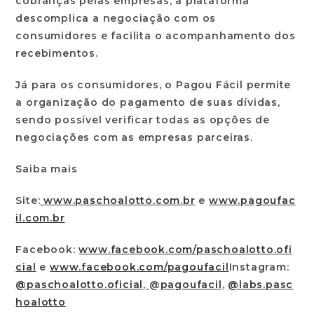
cobranças pelas empresas, a plataforma
descomplica a negociação com os
consumidores e facilita o acompanhamento dos
recebimentos.
Já para os consumidores, o Pagou Fácil permite
a organização do pagamento de suas dívidas,
sendo possível verificar todas as opções de
negociações com as empresas parceiras.
Saiba mais
Site:
www.paschoalotto.com.br
e
www.pagoufac
il.com.br
Facebook:
www.facebook.com/paschoalotto.ofi
cial
e
www.facebook.com/pagoufacil
Instagram:
@paschoalotto.oficial
,
@
pagoufacil
,
@labs.pasc
hoalotto