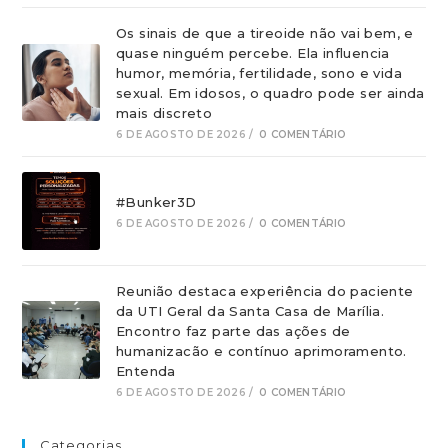
Os sinais de que a tireoide não vai bem, e
quase ninguém percebe. Ela influencia
humor, memória, fertilidade, sono e vida
sexual. Em idosos, o quadro pode ser ainda
mais discreto
6 DE AGOSTO DE 2026
/
0 COMENTÁRIO
#Bunker3D
6 DE AGOSTO DE 2026
/
0 COMENTÁRIO
Reunião destaca experiência do paciente
da UTI Geral da Santa Casa de Marília.
Encontro faz parte das ações de
humanizacão e contínuo aprimoramento.
Entenda
6 DE AGOSTO DE 2026
/
0 COMENTÁRIO
Categorias