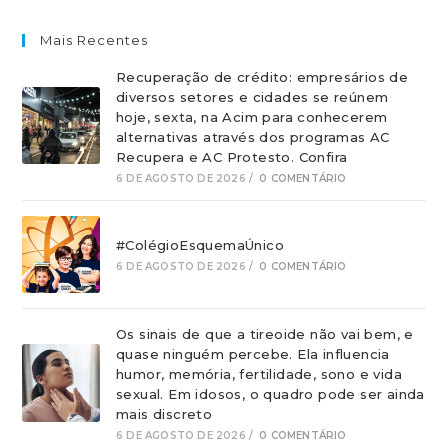
Mais Recentes
Recuperação de crédito: empresários de
diversos setores e cidades se reúnem
hoje, sexta, na Acim para conhecerem
alternativas através dos programas AC
Recupera e AC Protesto. Confira
6 DE AGOSTO DE 2026
/
0 COMENTÁRIO
#ColégioEsquemaÚnico
6 DE AGOSTO DE 2026
/
0 COMENTÁRIO
Os sinais de que a tireoide não vai bem, e
quase ninguém percebe. Ela influencia
humor, memória, fertilidade, sono e vida
sexual. Em idosos, o quadro pode ser ainda
mais discreto
6 DE AGOSTO DE 2026
/
0 COMENTÁRIO