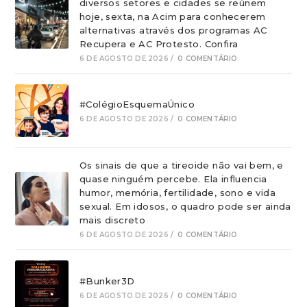
diversos setores e cidades se reúnem
hoje, sexta, na Acim para conhecerem
alternativas através dos programas AC
Recupera e AC Protesto. Confira
6 DE AGOSTO DE 2026
/
0 COMENTÁRIO
#ColégioEsquemaÚnico
6 DE AGOSTO DE 2026
/
0 COMENTÁRIO
Os sinais de que a tireoide não vai bem, e
quase ninguém percebe. Ela influencia
humor, memória, fertilidade, sono e vida
sexual. Em idosos, o quadro pode ser ainda
mais discreto
6 DE AGOSTO DE 2026
/
0 COMENTÁRIO
#Bunker3D
6 DE AGOSTO DE 2026
/
0 COMENTÁRIO