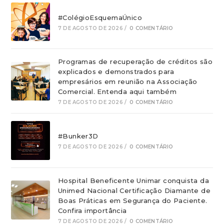
#ColégioEsquemaÚnico
7 DE AGOSTO DE 2026
/
0 COMENTÁRIO
Programas de recuperação de créditos são
explicados e demonstrados para
empresários em reunião na Associação
Comercial. Entenda aqui também
7 DE AGOSTO DE 2026
/
0 COMENTÁRIO
#Bunker3D
7 DE AGOSTO DE 2026
/
0 COMENTÁRIO
Hospital Beneficente Unimar conquista da
Unimed Nacional Certificação Diamante de
Boas Práticas em Segurança do Paciente.
Confira importância
7 DE AGOSTO DE 2026
/
0 COMENTÁRIO