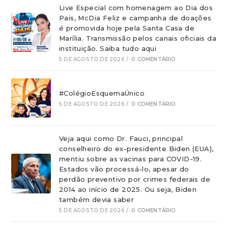
Live Especial com homenagem ao Dia dos
Pais, McDia Feliz e campanha de doações
é promovida hoje pela Santa Casa de
Marília. Transmissão pelos canais oficiais da
instituição. Saiba tudo aqui
5 DE AGOSTO DE 2026
/
0 COMENTÁRIO
#ColégioEsquemaÚnico
5 DE AGOSTO DE 2026
/
0 COMENTÁRIO
Veja aqui como Dr. Fauci, principal
conselheiro do ex-presidente Biden (EUA),
mentiu sobre as vacinas para COVID-19.
Estados vão processá-lo, apesar do
perdão preventivo por crimes federais de
2014 ao início de 2025. Ou seja, Biden
também devia saber
5 DE AGOSTO DE 2026
/
0 COMENTÁRIO