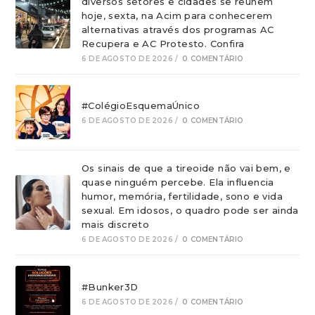
diversos setores e cidades se reúnem
hoje, sexta, na Acim para conhecerem
alternativas através dos programas AC
Recupera e AC Protesto. Confira
6 DE AGOSTO DE 2026
/
0 COMENTÁRIO
#ColégioEsquemaÚnico
6 DE AGOSTO DE 2026
/
0 COMENTÁRIO
Os sinais de que a tireoide não vai bem, e
quase ninguém percebe. Ela influencia
humor, memória, fertilidade, sono e vida
sexual. Em idosos, o quadro pode ser ainda
mais discreto
6 DE AGOSTO DE 2026
/
0 COMENTÁRIO
#Bunker3D
6 DE AGOSTO DE 2026
/
0 COMENTÁRIO