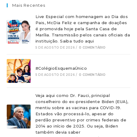
Mais Recentes
Live Especial com homenagem ao Dia dos
Pais, McDia Feliz e campanha de doações
é promovida hoje pela Santa Casa de
Marília. Transmissão pelos canais oficiais da
instituição. Saiba tudo aqui
5 DE AGOSTO DE 2026
/
0 COMENTÁRIO
#ColégioEsquemaÚnico
5 DE AGOSTO DE 2026
/
0 COMENTÁRIO
Veja aqui como Dr. Fauci, principal
conselheiro do ex-presidente Biden (EUA),
mentiu sobre as vacinas para COVID-19.
Estados vão processá-lo, apesar do
perdão preventivo por crimes federais de
2014 ao início de 2025. Ou seja, Biden
também devia saber