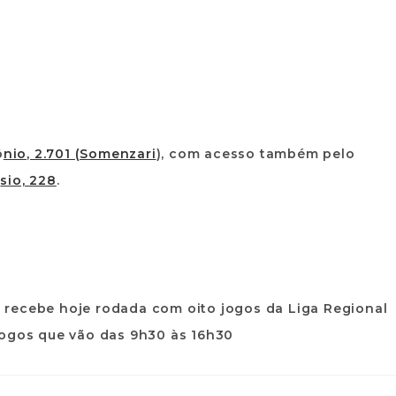
ô
nio, 2.701 (Somenzari
), com acesso também pelo
ó
sio, 228
.