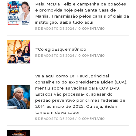
Pais, McDia Feliz e campanha de doações
é promovida hoje pela Santa Casa de
Marília. Transmissão pelos canais oficiais da
instituição. Saiba tudo aqui
5 DE AGOSTO DE 2026
/
0 COMENTÁRIO
#ColégioEsquemaÚnico
5 DE AGOSTO DE 2026
/
0 COMENTÁRIO
Veja aqui como Dr. Fauci, principal
conselheiro do ex-presidente Biden (EUA),
mentiu sobre as vacinas para COVID-19.
Estados vão processá-lo, apesar do
perdão preventivo por crimes federais de
2014 ao início de 2025. Ou seja, Biden
também devia saber
5 DE AGOSTO DE 2026
/
0 COMENTÁRIO