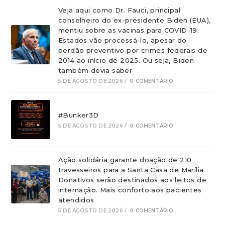
Veja aqui como Dr. Fauci, principal
conselheiro do ex-presidente Biden (EUA),
mentiu sobre as vacinas para COVID-19.
Estados vão processá-lo, apesar do
perdão preventivo por crimes federais de
2014 ao início de 2025. Ou seja, Biden
também devia saber
5 DE AGOSTO DE 2026
/
0 COMENTÁRIO
#Bunker3D
5 DE AGOSTO DE 2026
/
0 COMENTÁRIO
Ação solidária garante doação de 210
travesseiros para a Santa Casa de Marília.
Donativos serão destinados aos leitos de
internação. Mais conforto aos pacientes
atendidos
5 DE AGOSTO DE 2026
/
0 COMENTÁRIO