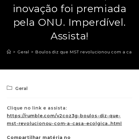
inovação foi premiada
pela ONU. Imperdível.
Assista!
>
Geral
>
Boulos diz que MST revolucionou com a casa e
Geral
Clique no link e assista:
https://rumble.com/v2coz3g-boulos-diz-que-
mst-revolucionou-com-a-casa-ecolgica..html
Compartilhar matéria no