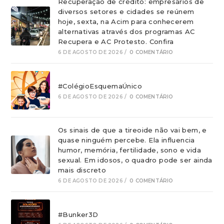
Recuperação de crédito: empresários de
diversos setores e cidades se reúnem
hoje, sexta, na Acim para conhecerem
alternativas através dos programas AC
Recupera e AC Protesto. Confira
6 DE AGOSTO DE 2026
/
0 COMENTÁRIO
#ColégioEsquemaÚnico
6 DE AGOSTO DE 2026
/
0 COMENTÁRIO
Os sinais de que a tireoide não vai bem, e
quase ninguém percebe. Ela influencia
humor, memória, fertilidade, sono e vida
sexual. Em idosos, o quadro pode ser ainda
mais discreto
6 DE AGOSTO DE 2026
/
0 COMENTÁRIO
#Bunker3D