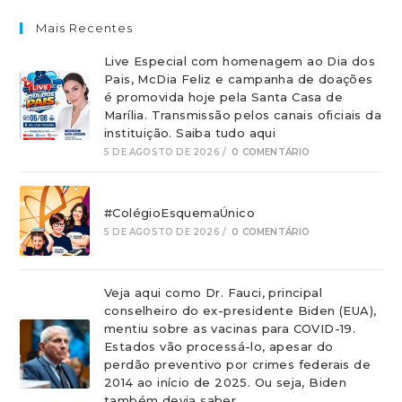
Mais Recentes
Live Especial com homenagem ao Dia dos
Pais, McDia Feliz e campanha de doações
é promovida hoje pela Santa Casa de
Marília. Transmissão pelos canais oficiais da
instituição. Saiba tudo aqui
5 DE AGOSTO DE 2026
/
0 COMENTÁRIO
#ColégioEsquemaÚnico
5 DE AGOSTO DE 2026
/
0 COMENTÁRIO
Veja aqui como Dr. Fauci, principal
conselheiro do ex-presidente Biden (EUA),
mentiu sobre as vacinas para COVID-19.
Estados vão processá-lo, apesar do
perdão preventivo por crimes federais de
2014 ao início de 2025. Ou seja, Biden
também devia saber