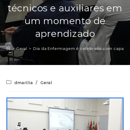
técnicos e auxiliares em
um momento de
aprendizado
>
Geral
>
Dia da Enfermagem é celebrado com capacitaç
dmarilia
/
Geral