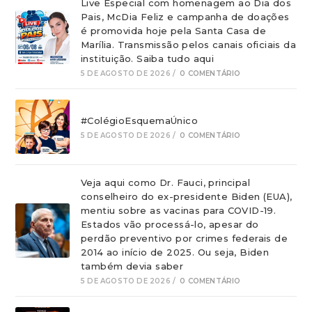
Live Especial com homenagem ao Dia dos
Pais, McDia Feliz e campanha de doações
é promovida hoje pela Santa Casa de
Marília. Transmissão pelos canais oficiais da
instituição. Saiba tudo aqui
5 DE AGOSTO DE 2026
/
0 COMENTÁRIO
#ColégioEsquemaÚnico
5 DE AGOSTO DE 2026
/
0 COMENTÁRIO
Veja aqui como Dr. Fauci, principal
conselheiro do ex-presidente Biden (EUA),
mentiu sobre as vacinas para COVID-19.
Estados vão processá-lo, apesar do
perdão preventivo por crimes federais de
2014 ao início de 2025. Ou seja, Biden
também devia saber
5 DE AGOSTO DE 2026
/
0 COMENTÁRIO