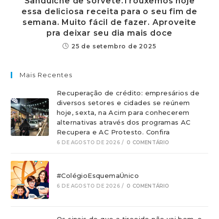
Sanduíche de sorvete.Trouxemos hoje
essa deliciosa receita para o seu fim de
semana. Muito fácil de fazer. Aproveite
pra deixar seu dia mais doce
25 de setembro de 2025
Mais Recentes
Recuperação de crédito: empresários de
diversos setores e cidades se reúnem
hoje, sexta, na Acim para conhecerem
alternativas através dos programas AC
Recupera e AC Protesto. Confira
6 DE AGOSTO DE 2026
/
0 COMENTÁRIO
#ColégioEsquemaÚnico
6 DE AGOSTO DE 2026
/
0 COMENTÁRIO
Os sinais de que a tireoide não vai bem, e