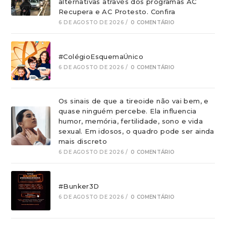
alternativas através dos programas AC
Recupera e AC Protesto. Confira
6 DE AGOSTO DE 2026
/
0 COMENTÁRIO
#ColégioEsquemaÚnico
6 DE AGOSTO DE 2026
/
0 COMENTÁRIO
Os sinais de que a tireoide não vai bem, e
quase ninguém percebe. Ela influencia
humor, memória, fertilidade, sono e vida
sexual. Em idosos, o quadro pode ser ainda
mais discreto
6 DE AGOSTO DE 2026
/
0 COMENTÁRIO
#Bunker3D
6 DE AGOSTO DE 2026
/
0 COMENTÁRIO