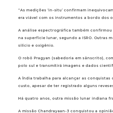
“As medições ‘in-situ’ confirmam inequivoca
era viável com os instrumentos a bordo dos o
A análise espectrográfica também confirmou a
na superfície lunar, segundo a ISRO. Outras
silício e oxigênio.
O robô Pragyan (sabedoria em sânscrito), com
polo sul e transmitirá imagens e dados cient
A Índia trabalha para alcançar as conquista
custo, apesar de ter registrado alguns revese
Há quatro anos, outra missão lunar indiana fr
A missão Chandrayaan-3 conquistou a opinião