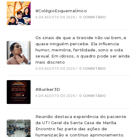
#ColégioEsquemaÚnico
6 DE AGOSTO DE 2026
/
0 COMENTÁRIO
Os sinais de que a tireoide não vai bem, e
quase ninguém percebe. Ela influencia
humor, memória, fertilidade, sono e vida
sexual. Em idosos, o quadro pode ser ainda
mais discreto
6 DE AGOSTO DE 2026
/
0 COMENTÁRIO
#Bunker3D
6 DE AGOSTO DE 2026
/
0 COMENTÁRIO
Reunião destaca experiência do paciente
da UTI Geral da Santa Casa de Marília.
Encontro faz parte das ações de
humanizacão e contínuo aprimoramento.