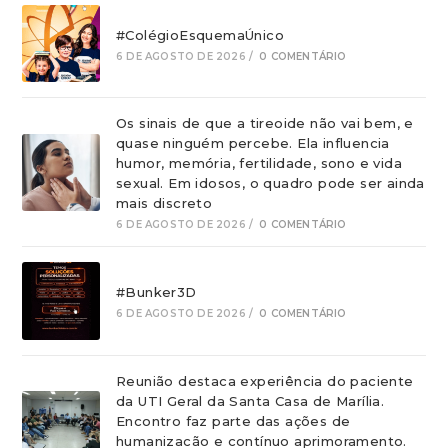
#ColégioEsquemaÚnico
6 DE AGOSTO DE 2026
/
0 COMENTÁRIO
Os sinais de que a tireoide não vai bem, e
quase ninguém percebe. Ela influencia
humor, memória, fertilidade, sono e vida
sexual. Em idosos, o quadro pode ser ainda
mais discreto
6 DE AGOSTO DE 2026
/
0 COMENTÁRIO
#Bunker3D
6 DE AGOSTO DE 2026
/
0 COMENTÁRIO
Reunião destaca experiência do paciente
da UTI Geral da Santa Casa de Marília.
Encontro faz parte das ações de
humanizacão e contínuo aprimoramento.