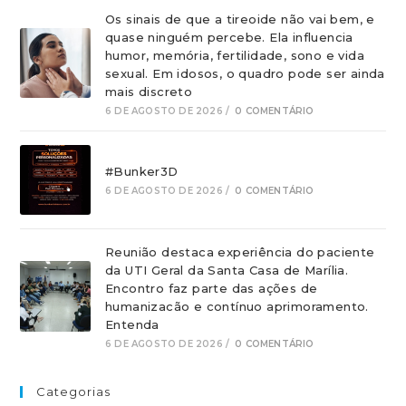
Os sinais de que a tireoide não vai bem, e
quase ninguém percebe. Ela influencia
humor, memória, fertilidade, sono e vida
sexual. Em idosos, o quadro pode ser ainda
mais discreto
6 DE AGOSTO DE 2026
/
0 COMENTÁRIO
#Bunker3D
6 DE AGOSTO DE 2026
/
0 COMENTÁRIO
Reunião destaca experiência do paciente
da UTI Geral da Santa Casa de Marília.
Encontro faz parte das ações de
humanizacão e contínuo aprimoramento.
Entenda
6 DE AGOSTO DE 2026
/
0 COMENTÁRIO
Categorias