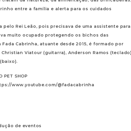
 tratam da natureza, da alimentação, das brincadeiras
inho entre a família e alerta para os cuidados
 pelo Rei Leão, pois precisava de uma assistente para
stava muito ocupado protegendo os bichos das
 Fada Cabrinha, atuante desde 2015, é formado por
 Christian Viatour (guitarra), Anderson Ramos (teclado)
(baixo).
 O PET SHOP
https://www.youtube.com/@fadacabrinha
dução de eventos