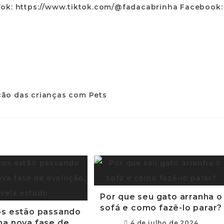
Tok: https://www.tiktok.com/@fadacabrinha Facebook:
Por que seu gato arranha o
sofá e como fazê-lo parar?
s estão passando
ma nova fase de
4 de julho de 2024