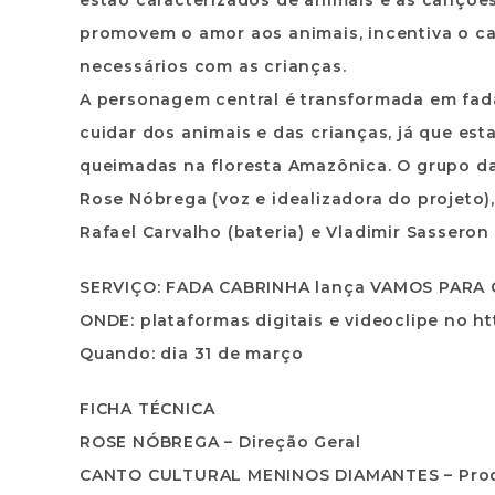
estão caracterizados de animais e as canções
promovem o amor aos animais, incentiva o car
necessários com as crianças.
A personagem central é transformada em fada
cuidar dos animais e das crianças, já que e
queimadas na floresta Amazônica. O grupo da
Rose Nóbrega (voz e idealizadora do projeto),
Rafael Carvalho (bateria) e Vladimir Sasseron 
SERVIÇO: FADA CABRINHA lança VAMOS PARA
ONDE: plataformas digitais e videoclipe no 
Quando: dia 31 de março
FICHA TÉCNICA
ROSE NÓBREGA –
Direção Geral
CANTO CULTURAL MENINOS DIAMANTES –
Pro