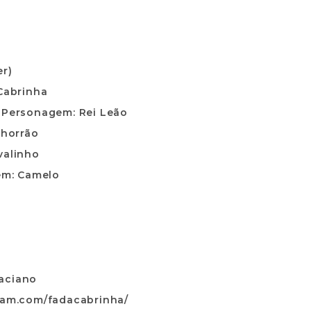
er)
Cabrinha
–
Personagem: Rei Leão
horrão
valinho
m: Camelo
aciano
ram.com/fadacabrinha/