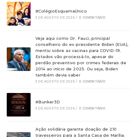
#ColégioEsquemaÚnico
5 DE AGOSTO DE 2026
/
0 COMENTÁRIO
Veja aqui como Dr. Fauci, principal
conselheiro do ex-presidente Biden (EUA),
mentiu sobre as vacinas para COVID-19.
Estados vão processá-lo, apesar do
perdão preventivo por crimes federais de
2014 ao início de 2025. Ou seja, Biden
também devia saber
5 DE AGOSTO DE 2026
/
0 COMENTÁRIO
#Bunker3D
5 DE AGOSTO DE 2026
/
0 COMENTÁRIO
Ação solidária garante doação de 210
travesseiros para a Santa Casa de Marília.