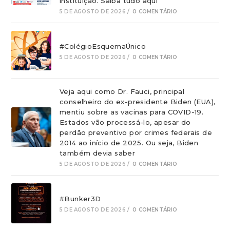
instituição. Saiba tudo aqui
5 DE AGOSTO DE 2026
/
0 COMENTÁRIO
#ColégioEsquemaÚnico
5 DE AGOSTO DE 2026
/
0 COMENTÁRIO
Veja aqui como Dr. Fauci, principal
conselheiro do ex-presidente Biden (EUA),
mentiu sobre as vacinas para COVID-19.
Estados vão processá-lo, apesar do
perdão preventivo por crimes federais de
2014 ao início de 2025. Ou seja, Biden
também devia saber
5 DE AGOSTO DE 2026
/
0 COMENTÁRIO
#Bunker3D
5 DE AGOSTO DE 2026
/
0 COMENTÁRIO