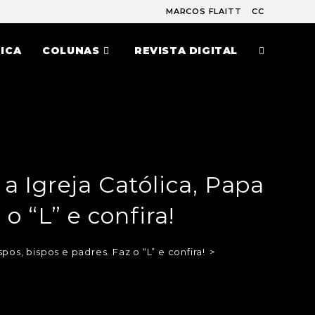
MARCOS FLAITT
CC
ICA
COLUNAS
REVISTA DIGITAL
 Igreja Católica, Papa
o “L” e confira!
os, bispos e padres. Faz o “L” e confira!
>