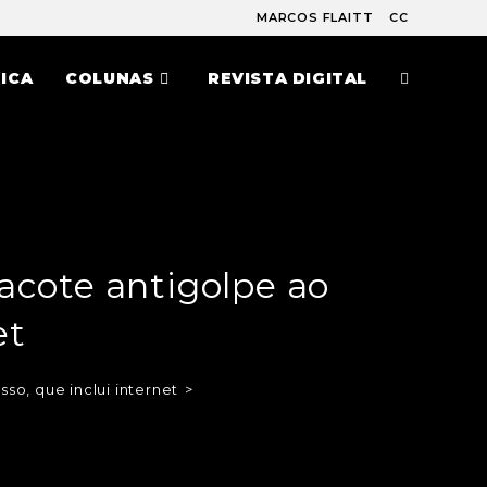
MARCOS FLAITT
CC
ICA
COLUNAS
REVISTA DIGITAL
acote antigolpe ao
et
so, que inclui internet
>