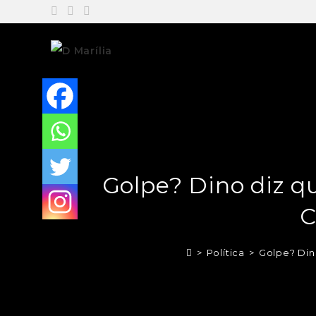
Golpe? Dino diz q
C
>
Política
>
Golpe? Din