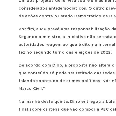
Um dos projetos de lei visa sobre um aumento
considerados antidemocráticos. O outro prev
de ações contra o Estado Democrático de Dire
Por fim, a MP prevê uma responsabilização d
Segundo o ministro, a iniciativa não se trata
autoridades reagem ao que é dito na internet,
fez no segundo turno das eleições de 2022.
De acordo com Dino, a proposta não altera o M
que conteúdo só pode ser retirado das redes 
falando sobretudo de crimes políticos. Nós n
Marco Civil.”
Na manhã desta quinta, Dino entregou a Lula
final sobre os itens que vão compor a PEC ca