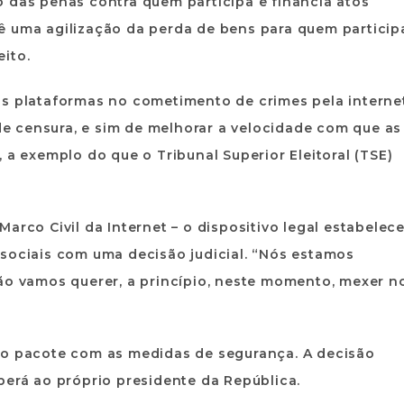
 das penas contra quem participa e financia atos
ê uma agilização da perda de bens para quem particip
ito.
as plataformas no cometimento de crimes pela interne
 de censura, e sim de melhorar a velocidade com que as
 a exemplo do que o Tribunal Superior Eleitoral (TSE)
arco Civil da Internet – o dispositivo legal estabelec
sociais com uma decisão judicial. “Nós estamos
ão vamos querer, a princípio, neste momento, mexer n
 o pacote com as medidas de segurança. A decisão
berá ao próprio presidente da República.