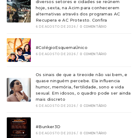
diversos setores e cidades se reúnem
hoje, sexta, na Acim para conhecerem
alternativas através dos programas AC
Recupera e AC Protesto. Confira
6 DE AGOSTO DE 2026
/
0 COMENTÁRIO
#ColégioEsquemaÚnico
6 DE AGOSTO DE 2026
/
0 COMENTÁRIO
Os sinais de que a tireoide não vai bem, e
quase ninguém percebe. Ela influencia
humor, memória, fertilidade, sono e vida
sexual. Em idosos, o quadro pode ser ainda
mais discreto
6 DE AGOSTO DE 2026
/
0 COMENTÁRIO
#Bunker3D
6 DE AGOSTO DE 2026
/
0 COMENTÁRIO