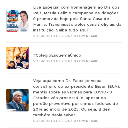
Live Especial com homenagem ao Dia dos
Pais, McDia Feliz e campanha de doações
é promovida hoje pela Santa Casa de
Marília. Transmissão pelos canais oficiais da
instituição. Saiba tudo aqui
5 DE AGOSTO DE 2026
/
0 COMENTÁRIO
#ColégioEsquemaÚnico
5 DE AGOSTO DE 2026
/
0 COMENTÁRIO
Veja aqui como Dr. Fauci, principal
conselheiro do ex-presidente Biden (EUA),
mentiu sobre as vacinas para COVID-19.
Estados vão processá-lo, apesar do
perdão preventivo por crimes federais de
2014 ao início de 2025. Ou seja, Biden
também devia saber
5 DE AGOSTO DE 2026
/
0 COMENTÁRIO