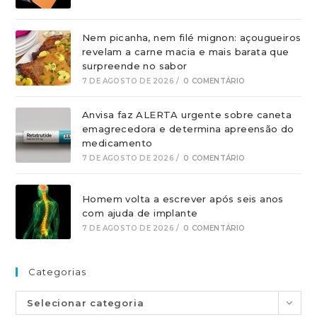
Nem picanha, nem filé mignon: açougueiros
revelam a carne macia e mais barata que
surpreende no sabor
7 DE AGOSTO DE 2026
/
0 COMENTÁRIO
Anvisa faz ALERTA urgente sobre caneta
emagrecedora e determina apreensão do
medicamento
7 DE AGOSTO DE 2026
/
0 COMENTÁRIO
Homem volta a escrever após seis anos
com ajuda de implante
7 DE AGOSTO DE 2026
/
0 COMENTÁRIO
Categorias
Selecionar categoria