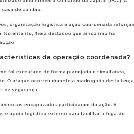
utilizado pelo
Primeiro Comando da Capital (PCC)
. A
a casa de câmbio.
vos
, organização logística e ação coordenada reforça
o. No entanto, Riera destacou que ainda não há
facção.
acterísticas de operação coordenada?
me foi executado de forma planejada e simultânea,
ade. O ataque ocorreu durante a madrugada desta terça
as de segurança.
riminosos encapuzados
participaram da ação. A
s e apoio logístico externo para facilitar a fuga do