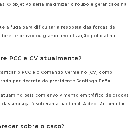
ras. O objetivo seria maximizar o roubo e gerar caos na
e a fuga para dificultar a resposta das forças de
dores e provocou grande mobilização policial na
bre PCC e CV atualmente?
sificar o
PCC e o Comando Vermelho (CV)
como
alizada por decreto do presidente
Santiago Peña
.
s atuam no país com envolvimento em
tráfico de drogas
adas ameaça à soberania nacional. A decisão ampliou
arecer sobre o caso?