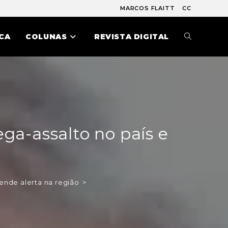
MARCOS FLAITT
CC
CA
COLUNAS
REVISTA DIGITAL
a-assalto no país e
ende alerta na região
>