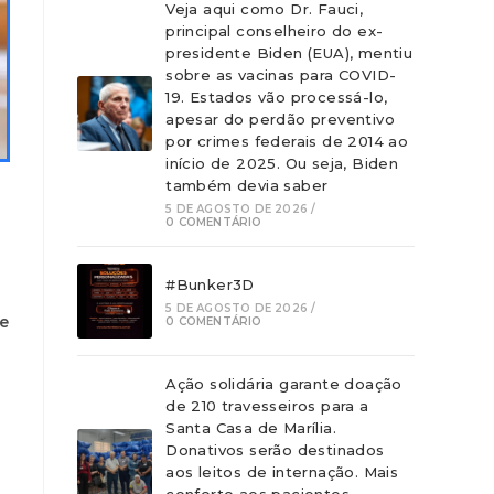
Veja aqui como Dr. Fauci,
principal conselheiro do ex-
presidente Biden (EUA), mentiu
sobre as vacinas para COVID-
19. Estados vão processá-lo,
apesar do perdão preventivo
por crimes federais de 2014 ao
início de 2025. Ou seja, Biden
também devia saber
5 DE AGOSTO DE 2026
/
0 COMENTÁRIO
#Bunker3D
5 DE AGOSTO DE 2026
/
ve
0 COMENTÁRIO
Ação solidária garante doação
de 210 travesseiros para a
Santa Casa de Marília.
Donativos serão destinados
aos leitos de internação. Mais