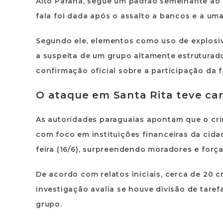
Alto Paraná, segue um padrão semelhante ao 
fala foi dada após o assalto a bancos e a um
Segundo ele, elementos como
uso de explosi
a suspeita de um grupo altamente estruturad
confirmação oficial sobre a participação da 
O ataque em Santa Rita teve car
As autoridades paraguaias apontam que o cri
com foco em instituições financeiras da cid
feira (16/6), surpreendendo moradores e forç
De acordo com relatos iniciais, cerca de
20 c
investigação avalia se houve divisão de tarefa
grupo.