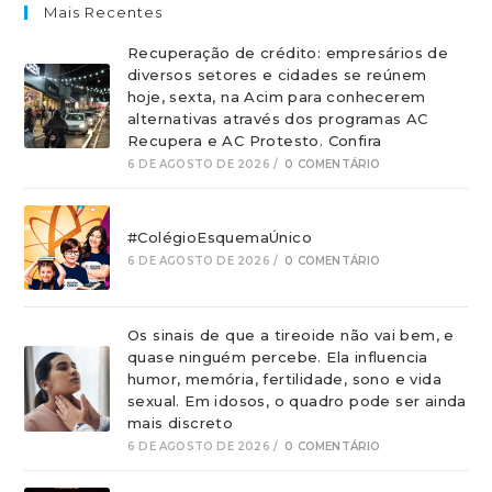
Mais Recentes
Recuperação de crédito: empresários de
diversos setores e cidades se reúnem
hoje, sexta, na Acim para conhecerem
alternativas através dos programas AC
Recupera e AC Protesto. Confira
6 DE AGOSTO DE 2026
/
0 COMENTÁRIO
#ColégioEsquemaÚnico
6 DE AGOSTO DE 2026
/
0 COMENTÁRIO
Os sinais de que a tireoide não vai bem, e
quase ninguém percebe. Ela influencia
humor, memória, fertilidade, sono e vida
sexual. Em idosos, o quadro pode ser ainda
mais discreto
6 DE AGOSTO DE 2026
/
0 COMENTÁRIO