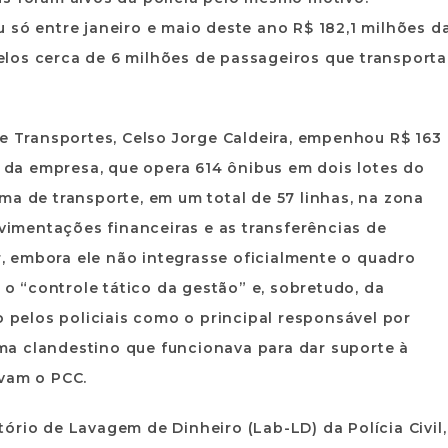
 só entre janeiro e maio deste ano R$ 182,1 milhões d
los cerca de 6 milhões de passageiros que transporta
de Transportes, Celso Jorge Caldeira, empenhou R$ 163
a da empresa, que opera 614 ônibus em dois lotes do
ma de transporte, em um total de 57 linhas, na zona
ovimentações financeiras e as transferências de
 embora ele não integrasse oficialmente o quadro
a o “controle tático da gestão” e, sobretudo, da
o pelos policiais como o principal responsável por
a clandestino que funcionava para dar suporte à
avam o PCC.
ório de Lavagem de Dinheiro (Lab-LD) da Polícia Civil,