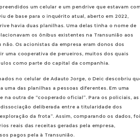
apreendidos um celular e um pendrive que estavam co
viu de base para o inquérito atual, aberto em 2022,
rive havia duas planilhas. Uma delas tinha o nome de
relacionavam os ônibus existentes na Transunião aos
u não. Os acionistas da empresa eram donos dos
ir uma cooperativa de perueiros, muitos dos quais
culos como parte do capital da companhia.
hados no celular de Adauto Jorge, o Deic descobriu qu
 uma das planilhas a pessoas diferentes. Em uma
na outra de “cooperado oficial”. Para os policiais, as
dissociação deliberada entre a titularidade dos
exploração da frota”. Assim, comparando os dados, fo
rios reais das receitas geradas pela empresa,
sos pagos pela à Transunião.