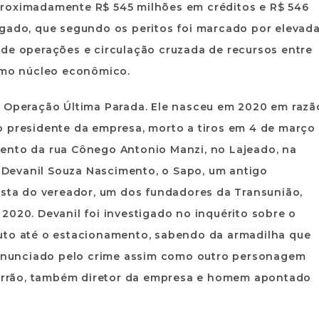
proximadamente R$ 545 milhões em créditos e R$ 546
igado, que segundo os peritos foi marcado por elevad
 de operações e circulação cruzada de recursos entre
esmo núcleo econômico.
à Operação Última Parada. Ele nasceu em 2020 em razã
o presidente da empresa, morto a tiros em 4 de março
ento da rua Cônego Antonio Manzi, no Lajeado, na
Devanil Souza Nascimento, o Sapo, um antigo
ista do vereador, um dos fundadores da Transunião,
2020. Devanil foi investigado no inquérito sobre o
uto até o estacionamento, sabendo da armadilha que
 denunciado pelo crime assim como outro personagem
chorrão, também diretor da empresa e homem apontado