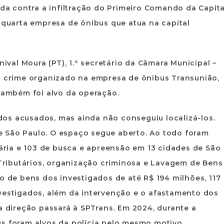
ada contra a infiltração do Primeiro Comando da Capita
a quarta empresa de ônibus que atua na capital
nival Moura (PT), 1.º secretário da Câmara Municipal –
do crime organizado na empresa de ônibus Transunião,
 também foi alvo da operação.
os acusados, mas ainda não conseguiu localizá-los.
 São Paulo. O espaço segue aberto. Ao todo foram
ria e 103 de busca e apreensão em 13 cidades de São
s Tributários, organização criminosa e Lavagem de Bens
o de bens dos investigados de até R$ 194 milhões, 117
nvestigados, além da intervenção e o afastamento dos
a direção passará à SPTrans. Em 2024, durante a
us foram alvos da polícia pelo mesmo motivo.