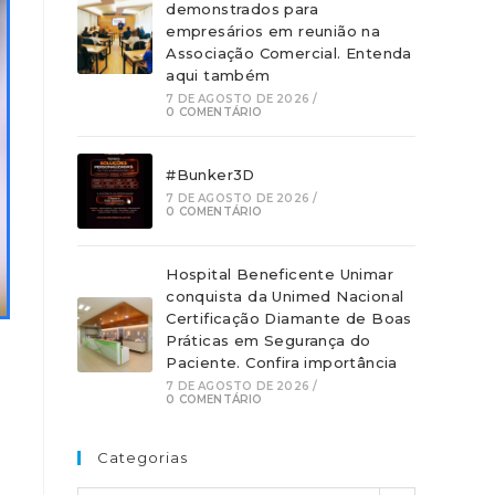
demonstrados para
empresários em reunião na
Associação Comercial. Entenda
aqui também
7 DE AGOSTO DE 2026
/
0 COMENTÁRIO
#Bunker3D
7 DE AGOSTO DE 2026
/
0 COMENTÁRIO
Hospital Beneficente Unimar
conquista da Unimed Nacional
Certificação Diamante de Boas
Práticas em Segurança do
Paciente. Confira importância
7 DE AGOSTO DE 2026
/
0 COMENTÁRIO
Categorias