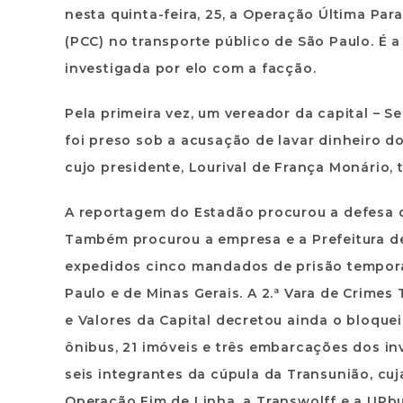
nesta quinta-feira, 25, a Operação Última Par
(PCC) no transporte público de São Paulo. É 
investigada por elo com a facção.
Pela primeira vez, um vereador da capital – Se
foi preso sob a acusação de lavar dinheiro 
cujo presidente, Lourival de França Monário,
A reportagem do Estadão procurou a defesa d
Também procurou a empresa e a Prefeitura de
expedidos cinco mandados de prisão temporá
Paulo e de Minas Gerais. A 2.ª Vara de Crime
e Valores da Capital decretou ainda o bloquei
ônibus, 21 imóveis e três embarcações dos i
seis integrantes da cúpula da Transunião, cuj
Operação Fim de Linha, a Transwolff e a UPb