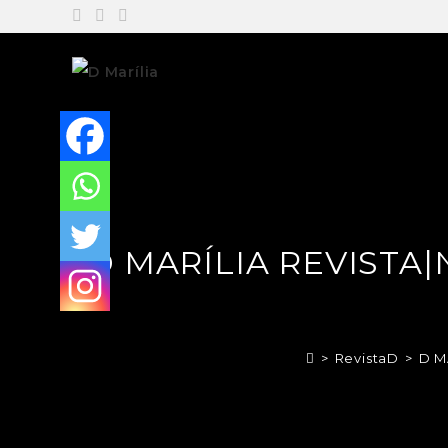
D MARÍLIA REVISTA
>
RevistaD
>
D M