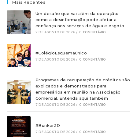
Mais Recentes
Um desafio que vai além da operação:
como a desinformação pode afetar a
confiança nos serviços de água e esgoto
7 DE AGOSTO DE 2026
/
0 COMENTÁRIO
#ColégioEsquemaÚnico
7 DE AGOSTO DE 2026
/
0 COMENTÁRIO
Programas de recuperação de créditos são
explicados e demonstrados para
empresários em reunião na Associação
Comercial. Entenda aqui também
7 DE AGOSTO DE 2026
/
0 COMENTÁRIO
#Bunker3D
7 DE AGOSTO DE 2026
/
0 COMENTÁRIO