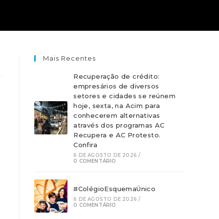
Mais Recentes
Recuperação de crédito:
empresários de diversos
setores e cidades se reúnem
hoje, sexta, na Acim para
conhecerem alternativas
através dos programas AC
Recupera e AC Protesto.
Confira
6 DE AGOSTO DE 2026
/
0 COMENTÁRIO
#ColégioEsquemaÚnico
6 DE AGOSTO DE 2026
/
0 COMENTÁRIO