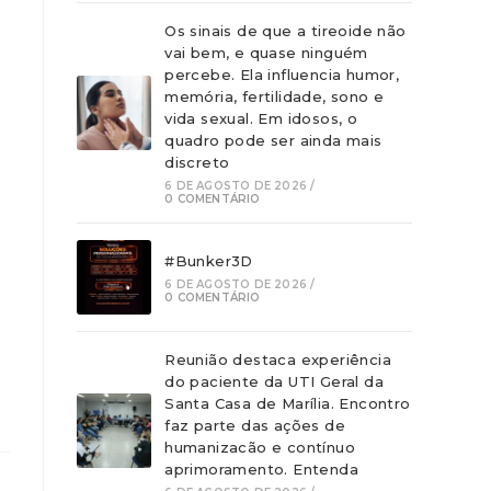
Os sinais de que a tireoide não
vai bem, e quase ninguém
percebe. Ela influencia humor,
memória, fertilidade, sono e
vida sexual. Em idosos, o
quadro pode ser ainda mais
discreto
6 DE AGOSTO DE 2026
/
0 COMENTÁRIO
#Bunker3D
6 DE AGOSTO DE 2026
/
0 COMENTÁRIO
Reunião destaca experiência
do paciente da UTI Geral da
Santa Casa de Marília. Encontro
faz parte das ações de
humanizacão e contínuo
aprimoramento. Entenda