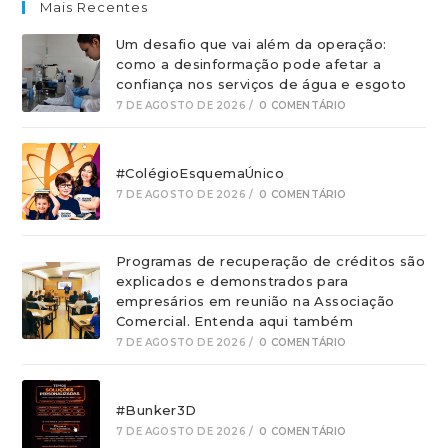
Mais Recentes
Um desafio que vai além da operação:
como a desinformação pode afetar a
confiança nos serviços de água e esgoto
7 DE AGOSTO DE 2026
/
0 COMENTÁRIO
#ColégioEsquemaÚnico
7 DE AGOSTO DE 2026
/
0 COMENTÁRIO
Programas de recuperação de créditos são
explicados e demonstrados para
empresários em reunião na Associação
Comercial. Entenda aqui também
7 DE AGOSTO DE 2026
/
0 COMENTÁRIO
#Bunker3D
7 DE AGOSTO DE 2026
/
0 COMENTÁRIO