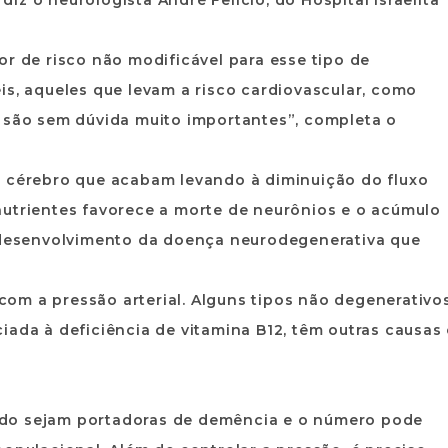
z o neurologista André Felício, do Hospital Israelita
or de risco não modificável para esse tipo de
is, aqueles que levam a risco cardiovascular, como
, são sem dúvida muito importantes”, completa o
o cérebro que acabam levando à diminuição do fluxo
nutrientes favorece a morte de neurônios e o acúmulo
o desenvolvimento da doença neurodegenerativa que
om a pressão arterial. Alguns tipos não degenerativos
iada à deficiência de vitamina B12, têm outras causas 
ndo sejam portadoras de demência e o número pode