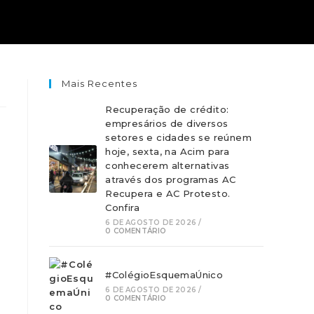
Mais Recentes
Recuperação de crédito:
empresários de diversos
setores e cidades se reúnem
hoje, sexta, na Acim para
conhecerem alternativas
através dos programas AC
Recupera e AC Protesto.
Confira
n
6 DE AGOSTO DE 2026
/
0 COMENTÁRIO
#ColégioEsquemaÚnico
6 DE AGOSTO DE 2026
/
0 COMENTÁRIO