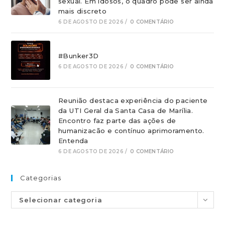
sexual. Em idosos, o quadro pode ser ainda
mais discreto
6 DE AGOSTO DE 2026
/
0 COMENTÁRIO
#Bunker3D
6 DE AGOSTO DE 2026
/
0 COMENTÁRIO
Reunião destaca experiência do paciente
da UTI Geral da Santa Casa de Marília.
Encontro faz parte das ações de
humanizacão e contínuo aprimoramento.
Entenda
6 DE AGOSTO DE 2026
/
0 COMENTÁRIO
Categorias
Selecionar categoria