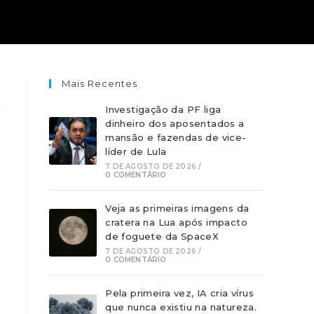
Mais Recentes
Investigação da PF liga
dinheiro dos aposentados a
mansão e fazendas de vice-
líder de Lula
o
7 DE AGOSTO DE 2026
/
0 COMENTÁRIO
Veja as primeiras imagens da
z
cratera na Lua após impacto
de foguete da SpaceX
7 DE AGOSTO DE 2026
/
0 COMENTÁRIO
Pela primeira vez, IA cria vírus
que nunca existiu na natureza.