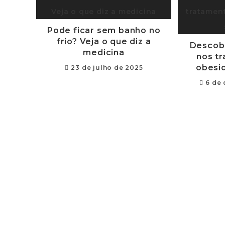
Pode ficar sem banho no
frio? Veja o que diz a
Descob
medicina
nos t
obesid
23 de julho de 2025
6 de