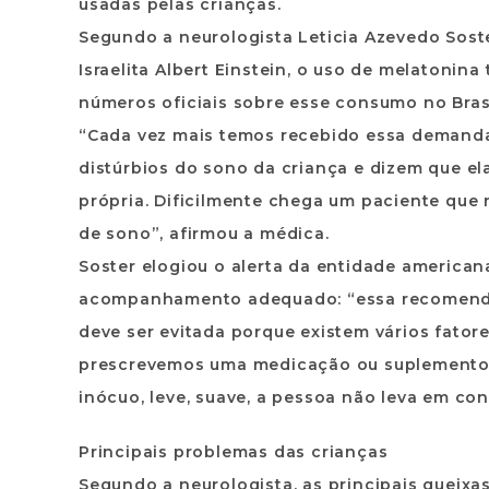
usadas pelas crianças.
Segundo a neurologista Leticia Azevedo Sost
Israelita Albert Einstein, o uso de melatoni
números oficiais sobre esse consumo no Brasi
“Cada vez mais temos recebido essa demanda
distúrbios do sono da criança e dizem que el
própria. Dificilmente chega um paciente que
de sono”, afirmou a médica.
Soster elogiou o alerta da entidade america
acompanhamento adequado: “essa recomendaç
deve ser evitada porque existem vários fator
prescrevemos uma medicação ou suplemento. 
inócuo, leve, suave, a pessoa não leva em con
Principais problemas das crianças
Segundo a neurologista, as principais queixas