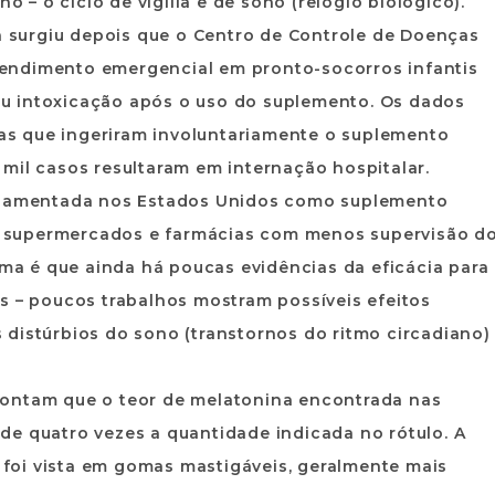
o – o ciclo de vigília e de sono (relógio biológico).
surgiu depois que o Centro de Controle de Doenças
endimento emergencial em pronto-socorros infantis
u intoxicação após o uso do suplemento. Os dados
s que ingeriram involuntariamente o suplemento
mil casos resultaram em internação hospitalar.
gulamentada nos Estados Unidos como suplemento
 de supermercados e farmácias com menos supervisão d
a é que ainda há poucas evidências da eficácia para
s – poucos trabalhos mostram possíveis efeitos
distúrbios do sono (transtornos do ritmo circadiano)
pontam que o teor de melatonina encontrada nas
de quatro vezes a quantidade indicada no rótulo. A
e foi vista em gomas mastigáveis, geralmente mais