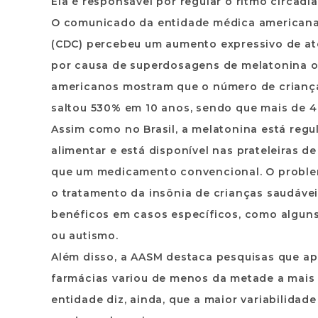
Ela é responsável por regular o ritmo circadian
O comunicado da entidade médica americana 
(CDC) percebeu um aumento expressivo de at
por causa de superdosagens de melatonina o
americanos mostram que o número de criança
saltou 530% em 10 anos, sendo que mais de 4 
Assim como no Brasil, a melatonina está re
alimentar e está disponível nas prateleiras
que um medicamento convencional. O problem
o tratamento da insônia de crianças saudávei
benéficos em casos específicos, como alguns 
ou autismo.
Além disso, a AASM destaca pesquisas que a
farmácias variou de menos da metade a mais 
entidade diz, ainda, que a maior variabilidad