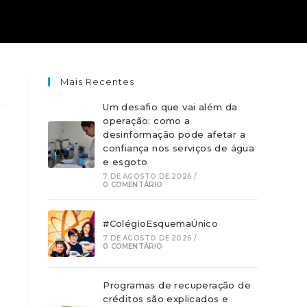
Mais Recentes
Um desafio que vai além da
operação: como a
desinformação pode afetar a
confiança nos serviços de água
e esgoto
7 DE AGOSTO DE 2026
/
0 COMENTÁRIO
#ColégioEsquemaÚnico
7 DE AGOSTO DE 2026
/
0 COMENTÁRIO
Programas de recuperação de
créditos são explicados e