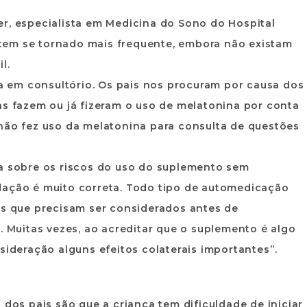
er, especialista em Medicina do Sono do Hospital
na tem se tornado mais frequente, embora não existam
l.
 em consultório. Os pais nos procuram por causa dos
as fazem ou já fizeram o uso de melatonina por conta
 não fez uso da melatonina para consulta de questões
na sobre os riscos do uso do suplemento sem
ão é muito correta. Todo tipo de automedicação
es que precisam ser considerados antes de
Muitas vezes, ao acreditar que o suplemento é algo
sideração alguns efeitos colaterais importantes”.
 dos pais são que a criança tem dificuldade de iniciar