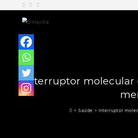
Interruptor molecular 
mem
>
Saúde
>
Interruptor mole