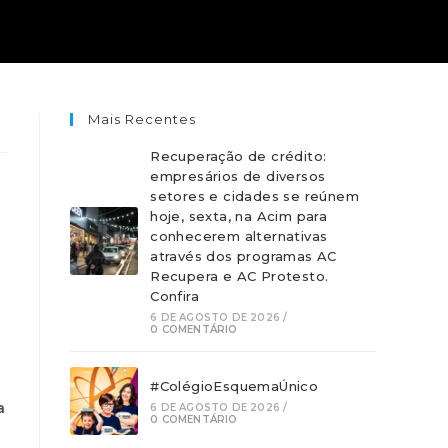
Mais Recentes
Recuperação de crédito:
empresários de diversos
setores e cidades se reúnem
hoje, sexta, na Acim para
conhecerem alternativas
através dos programas AC
Recupera e AC Protesto.
Confira
6 DE AGOSTO DE 2026
/
0 COMENTÁRIO
#ColégioEsquemaÚnico
a
6 DE AGOSTO DE 2026
/
0 COMENTÁRIO