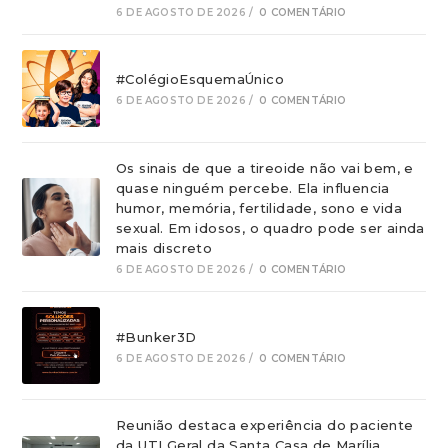
6 DE AGOSTO DE 2026
/
0 COMENTÁRIO
#ColégioEsquemaÚnico
6 DE AGOSTO DE 2026
/
0 COMENTÁRIO
Os sinais de que a tireoide não vai bem, e
quase ninguém percebe. Ela influencia
humor, memória, fertilidade, sono e vida
sexual. Em idosos, o quadro pode ser ainda
mais discreto
6 DE AGOSTO DE 2026
/
0 COMENTÁRIO
#Bunker3D
6 DE AGOSTO DE 2026
/
0 COMENTÁRIO
Reunião destaca experiência do paciente
da UTI Geral da Santa Casa de Marília.