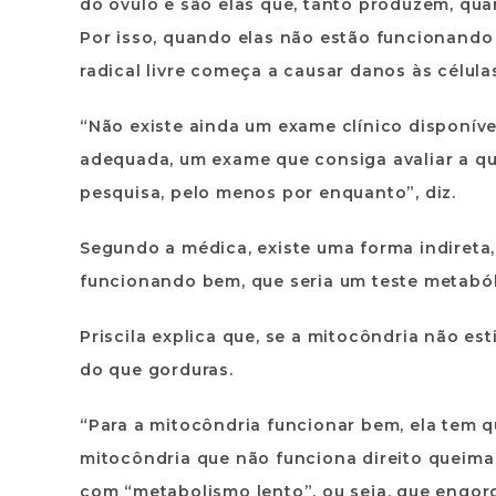
do óvulo e são elas que, tanto produzem, qua
Por isso, quando elas não estão funcionando
radical livre começa a causar danos às célula
“Não existe ainda um exame clínico disponíve
adequada, um exame que consiga avaliar a qu
pesquisa, pelo menos por enquanto”, diz.
Segundo a médica, existe uma forma indireta,
funcionando bem, que seria um teste metabóli
Priscila explica que, se a mitocôndria não es
do que gorduras.
“Para a mitocôndria funcionar bem, ela tem 
mitocôndria que não funciona direito queima
com “metabolismo lento”, ou seja, que engor