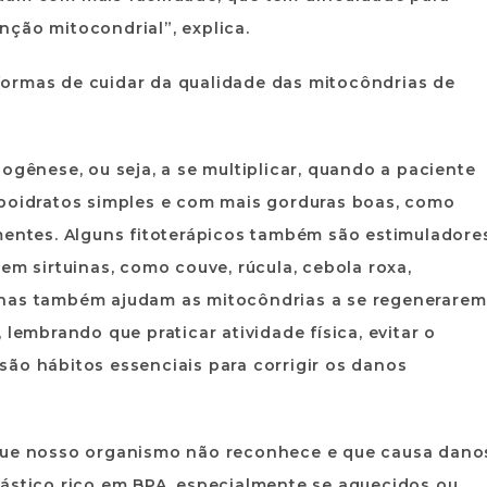
ção mitocondrial”, explica.
ormas de cuidar da qualidade das mitocôndrias de
ogênese, ou seja, a se multiplicar, quando a paciente
rboidratos simples e com mais gorduras boas, como
mentes. Alguns fitoterápicos também são estimuladore
em sirtuinas, como couve, rúcula, cebola roxa,
nhas também ajudam as mitocôndrias a se regenerarem
 lembrando que praticar atividade física, evitar o
ão hábitos essenciais para corrigir os danos
 que nosso organismo não reconhece e que causa dano
lástico rico em BPA, especialmente se aquecidos ou