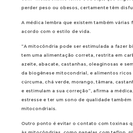
perder peso ou obesos, certamente têm disfun
A médica lembra que existem também várias f
acordo com o estilo de vida.
“A mitocôndria pode ser estimulada a fazer bi
tem uma alimentação correta, restrita em ca
azeite, abacate, castanhas, oleaginosas e se
da biogênese mitocondrial, e alimentos ricos 
cúrcuma, chá verde, morango, tâmara, casta
e estimulam a sua correção”, afirma a médica,
estresse e ter um sono de qualidade também s
mitocondriais.
Outro ponto é evitar o contato com toxinas
às mitocôndrias, como panelas com teflon, p