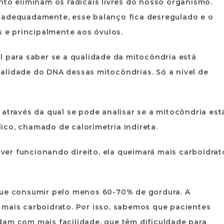
nto eliminam os radicais livres do nosso organismo.
 adequadamente, esse balanço fica desregulado e o
s e principalmente aos óvulos.
l para saber se a qualidade da mitocôndria está
alidade do DNA dessas mitocôndrias. Só a nível de
 através da qual se pode analisar se a mitocôndria est
co, chamado de calorimetria indireta.
tiver funcionando direito, ela queimará mais carboidrat
que consumir pelo menos 60-70% de gordura. A
 mais carboidrato. Por isso, sabemos que pacientes
dam com mais facilidade, que têm dificuldade para