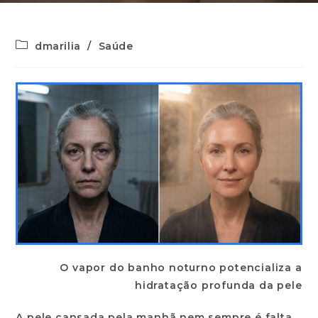
dmarilia
/
Saúde
O vapor do banho noturno potencializa a
hidratação profunda da pele
A
pele cansada pela manhã
nem sempre é falta