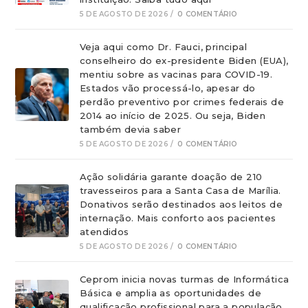
5 DE AGOSTO DE 2026
/
0 COMENTÁRIO
Veja aqui como Dr. Fauci, principal
conselheiro do ex-presidente Biden (EUA),
mentiu sobre as vacinas para COVID-19.
Estados vão processá-lo, apesar do
perdão preventivo por crimes federais de
2014 ao início de 2025. Ou seja, Biden
também devia saber
5 DE AGOSTO DE 2026
/
0 COMENTÁRIO
Ação solidária garante doação de 210
travesseiros para a Santa Casa de Marília.
Donativos serão destinados aos leitos de
internação. Mais conforto aos pacientes
atendidos
5 DE AGOSTO DE 2026
/
0 COMENTÁRIO
Ceprom inicia novas turmas de Informática
Básica e amplia as oportunidades de
qualificação profissional para a população.