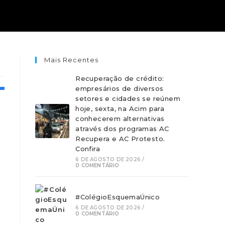
Mais Recentes
Recuperação de crédito:
empresários de diversos
setores e cidades se reúnem
hoje, sexta, na Acim para
conhecerem alternativas
através dos programas AC
Recupera e AC Protesto.
Confira
6 DE AGOSTO DE 2026
/
0 COMENTÁRIO
#ColégioEsquemaÚnico
6 DE AGOSTO DE 2026
/
0 COMENTÁRIO